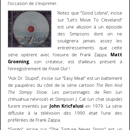
l'occasion de s'exprimer.
Notez que "Good Lobna", incise
sur "Let's Move To Cleveland"
est une allusion à un épisode
des Simpsons dont on ne
soulignera jamais assez les
entretressements que cette
série opèrent avec l'oeuvre de Frank Zappa.
Matt
Groening
, son créateur, est d'ailleurs présent à
l'enregistrement de
Freak Out !
"Ask Dr. Stupid", incise sur "Easy Meat" est un battement
de paupières du côté de la série cartoon
The Ren And
The Stimpy Show.
Les personnages de Ren (un
chihuahua névrosé) et Stimpson J. Cat (un chat stupide)
furent inventés par
John Kricfalusi
en 1979. La série
diffusée à la télévision dès 1990 était l'une des
préférées de Frank Zappa.
"Gorgo", incise sur "The Torture Never Stops" est un