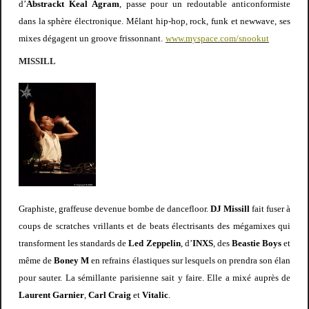
d’
Abstrackt Keal Agram
, passe pour un redoutable anticonformiste
dans la sphère électronique. Mêlant hip-hop, rock, funk et newwave, ses
mixes dégagent un groove frissonnant
.
www.myspace.com/snookut
MISSILL
Graphiste, graffeuse devenue bombe de dancefloor.
DJ Missill
fait fuser à
coups de scratches vrillants et de beats électrisants des mégamixes qui
transforment les standards de
Led Zeppelin
, d’
INXS
, des
Beastie Boys
et
même de
Boney M
en refrains élastiques sur lesquels on prendra son élan
pour sauter. La sémillante parisienne sait y faire. Elle a mixé auprès de
Laurent Garnier
,
Carl Craig
et
Vitalic
.