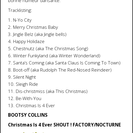
bonne humeur dansante.
Tracklisting:
1. N-Yo City
2. Merry Christmas Baby
3. Jingle Belz (aka Jingle bells)
4. Happy Holidaze
5. Chestnutz (aka The Christmas Song)
6. Winter Funkyland (aka Winter Wonderland)
7. Santa’s Coming (aka Santa Claus Is Coming To Town)
8. Boot-off (aka Rudolph The Red-Nosed Reindeer)
9. Silent Night
10. Sleigh Ride
11. Dis-christmiss (aka This Christmas)
12. Be-With-You
13. Christmas Is 4 Ever
BOOTSY COLLINS
Christmas Is 4 Ever SHOUT ! FACTORY/NOCTURNE