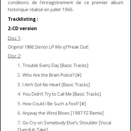
conditions de l'enregistrement de ce premier album
historique réalisé en juillet 1966.
Tracklisting :
2-CD version
Disc 1
:
Original 1966 Stereo LP Mix of
Freak Out!
.
Disc 2
:
Trouble Every Day [Basic Tracks]
Who Are the Brain Police? [#]
I Ain't Got No Heart [Basic Tracks]
You Didn't Try to Call Me [Basic Tracks]
How Could I Be Such a Fool? [#]
Anyway the Wind Blows [1987 FZ Remix]
Go Cry on Somebody Else's Shoulder [Vocal
Overdub Take]