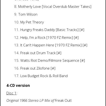
Motherly Love [Vocal Overdub Master Takes]
Tom Wilson
My Pet Theory
Hungry Freaks Daddy [Basic Tracks] [#]
Help, I'm a Rock [1970 FZ Remix] [#]
It Can't Happen Here [1970 FZ Remix] [#]
Freak out Drum Track [#]
Watts Riot Demo/Fillmore Sequence [#]
Freak out Zilofone [#]
Low Budget Rock & Roll Band
4-CD version
Disc 1
:
Original 1966 Stereo LP Mix of
Freak Out!
.