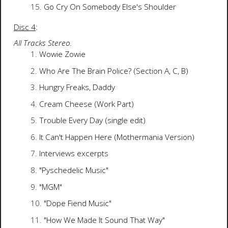
Go Cry On Somebody Else's Shoulder
Disc 4
:
All Tracks Stereo.
Wowie Zowie
Who Are The Brain Police? (Section A, C, B)
Hungry Freaks, Daddy
Cream Cheese (Work Part)
Trouble Every Day (single edit)
It Can't Happen Here (Mothermania Version)
Interviews excerpts
"Pyschedelic Music"
"MGM"
"Dope Fiend Music"
"How We Made It Sound That Way"