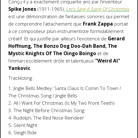
Conçu il y a exactement cinquante ans par l'inventeur
Spike Jones
(1911-1965),
Let's Sing A Song Of Christmas
est une démonstration de fantaisies sonores qui permet
de comprendre l'attachement que
Frank Zappa
portait
à ce compositeur pluri-instrumentiste formidablement
créatif. Et qui justifie par ailleurs l'existence de
Gerard
Hoffnung, The Bonzo Dog Doo-Dah Band, The
Mystic Knights Of The Oingo Boingo
et de
l'immarcesciblement drôle et talentueux
"Weird Al"
Yankovic
.
Tracklisting :
1. Jingle Bells Medley: Santa Claus Is Comin To Town /
The Christmas Song / Jingle Bells
2. All I Want For Christmas (Is My Two Front Teeth)
3. The Night Before Christmas Song
4. Rudolph, The Red Nose Reindeer
5. Silent Night
6. Sleigh Ride