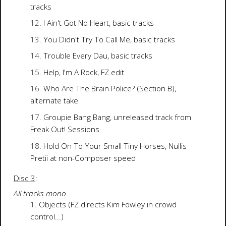
tracks
I Ain't Got No Heart, basic tracks
You Didn't Try To Call Me, basic tracks
Trouble Every Dau, basic tracks
Help, I'm A Rock, FZ edit
Who Are The Brain Police? (Section B),
alternate take
Groupie Bang Bang, unreleased track from
Freak Out! Sessions
Hold On To Your Small Tiny Horses, Nullis
Pretii at non-Composer speed
Disc 3
:
All tracks mono.
Objects (FZ directs Kim Fowley in crowd
control...)