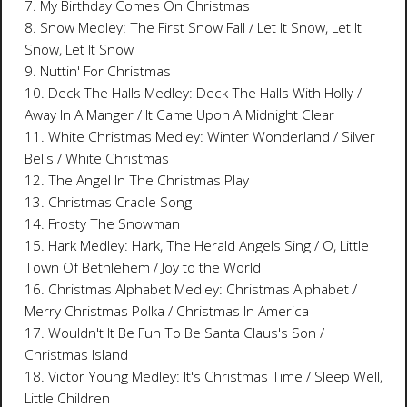
7. My Birthday Comes On Christmas
8. Snow Medley: The First Snow Fall / Let It Snow, Let It
Snow, Let It Snow
9. Nuttin' For Christmas
10. Deck The Halls Medley: Deck The Halls With Holly /
Away In A Manger / It Came Upon A Midnight Clear
11. White Christmas Medley: Winter Wonderland / Silver
Bells / White Christmas
12. The Angel In The Christmas Play
13. Christmas Cradle Song
14. Frosty The Snowman
15. Hark Medley: Hark, The Herald Angels Sing / O, Little
Town Of Bethlehem / Joy to the World
16. Christmas Alphabet Medley: Christmas Alphabet /
Merry Christmas Polka / Christmas In America
17. Wouldn't It Be Fun To Be Santa Claus's Son /
Christmas Island
18. Victor Young Medley: It's Christmas Time / Sleep Well,
Little Children