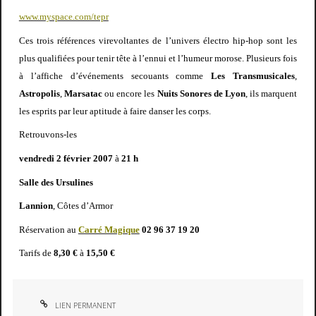
www.myspace.com/tepr
Ces trois références virevoltantes de l’univers électro hip-hop sont les
plus qualifiées pour tenir tête à l’ennui et l’humeur morose. Plusieurs fois
à l’affiche d’événements secouants comme
Les Transmusicales
,
Astropolis
,
Marsatac
ou encore les
Nuits Sonores de Lyon
, ils marquent
les esprits par leur aptitude à faire danser les corps.
Retrouvons-les
vendredi 2 février 2007
à
21 h
Salle des Ursulines
Lannion
, Côtes d’Armor
Réservation au
Carré Magique
02 96 37 19 20
Tarifs de
8,30 €
à
15,50 €
LIEN PERMANENT