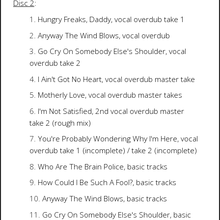
Disc 2
:
Hungry Freaks, Daddy, vocal overdub take 1
Anyway The Wind Blows, vocal overdub
Go Cry On Somebody Else's Shoulder, vocal
overdub take 2
I Ain't Got No Heart, vocal overdub master take
Motherly Love, vocal overdub master takes
I'm Not Satisfied, 2nd vocal overdub master
take 2 (rough mix)
You're Probably Wondering Why I'm Here, vocal
overdub take 1 (incomplete) / take 2 (incomplete)
Who Are The Brain Police, basic tracks
How Could I Be Such A Fool?, basic tracks
Anyway The Wind Blows, basic tracks
Go Cry On Somebody Else's Shoulder, basic