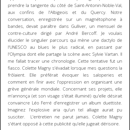
prendre la tangente du côté de Saint-Antonin-Noble-Val,
aux confins de l'Albigeois et du Quercy. Notre
conversation, enregistrée sur un magnétophone à
bandes, devait paraître dans
Gulliver
, un mensuel de
contre-culture dirigé par André Bercoff. Je voulais
élucider le singulier parcours qui mène une dactylo de
l'UNESCO au blues le plus radical, en passant par
l'Olympia dont elle partage la scène avec Sylvie Vartan. Il
me fallait tracer une chronologie. Cette tentative fut un
fiasco. Colette Magny s'évadait lorsque mes questions la
frôlaient. Elle préférait évoquer les saloperies et
comment en finir avec l'oppression en organisant une
grève générale mondiale. Concernant ses projets, elle
m'annonça (et son visage s'était illuminé) qu'elle désirait
convaincre Léo Ferré d'enregistrer un album duettiste.
Imaginez l'explosive aria qu'un tel alliage aurait pu
susciter. L'entretien ne parut jamais. Colette Magny
s'étant opposé à cette publicité qu'elle jugeait dérisoire.