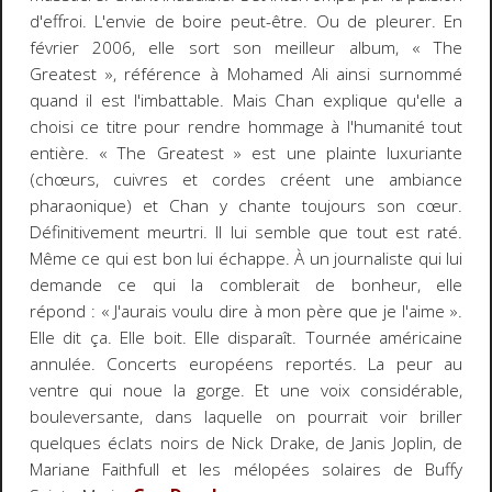
d'effroi. L'envie de boire peut-être. Ou de pleurer. En
février 2006, elle sort son meilleur album, « The
Greatest », référence à Mohamed Ali ainsi surnommé
quand il est l'imbattable. Mais Chan explique qu'elle a
choisi ce titre pour rendre hommage à l'humanité tout
entière. « The Greatest » est une plainte luxuriante
(chœurs, cuivres et cordes créent une ambiance
pharaonique) et Chan y chante toujours son cœur.
Définitivement meurtri. Il lui semble que tout est raté.
Même ce qui est bon lui échappe. À un journaliste qui lui
demande ce qui la comblerait de bonheur, elle
répond : « J'aurais voulu dire à mon père que je l'aime ».
Elle dit ça. Elle boit. Elle disparaît. Tournée américaine
annulée. Concerts européens reportés. La peur au
ventre qui noue la gorge. Et une voix considérable,
bouleversante, dans laquelle on pourrait voir briller
quelques éclats noirs de Nick Drake, de Janis Joplin, de
Mariane Faithfull et les mélopées solaires de Buffy