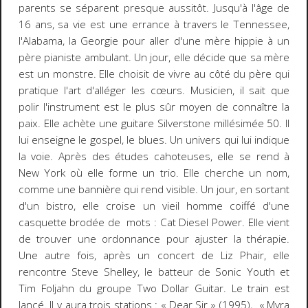
parents se séparent presque aussitôt. Jusqu'à l'âge de
16 ans, sa vie est une errance à travers le Tennessee,
l'Alabama, la Georgie pour aller d'une mère hippie à un
père pianiste ambulant. Un jour, elle décide que sa mère
est un monstre. Elle choisit de vivre au côté du père qui
pratique l'art d'alléger les cœurs. Musicien, il sait que
polir l'instrument est le plus sûr moyen de connaître la
paix. Elle achète une guitare Silverstone millésimée 50. Il
lui enseigne le gospel, le blues. Un univers qui lui indique
la voie. Après des études cahoteuses, elle se rend à
New York où elle forme un trio. Elle cherche un nom,
comme une bannière qui rend visible. Un jour, en sortant
d'un bistro, elle croise un vieil homme coiffé d'une
casquette brodée de mots : Cat Diesel Power. Elle vient
de trouver une ordonnance pour ajuster la thérapie.
Une autre fois, après un concert de Liz Phair, elle
rencontre Steve Shelley, le batteur de Sonic Youth et
Tim Foljahn du groupe Two Dollar Guitar. Le train est
lancé. Il y aura trois stations : « Dear Sir » (1995), « Myra