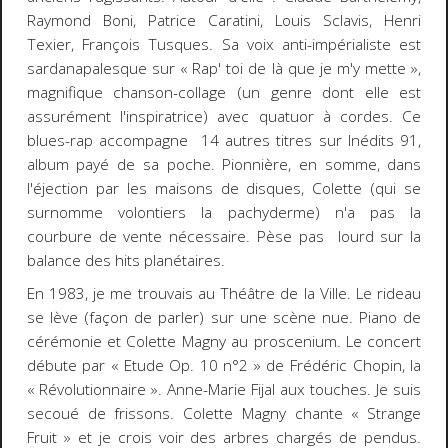
Raymond Boni, Patrice Caratini, Louis Sclavis, Henri
Texier, François Tusques. Sa voix anti-impérialiste est
sardanapalesque sur « Rap' toi de là que je m'y mette »,
magnifique chanson-collage (un genre dont elle est
assurément l'inspiratrice) avec quatuor à cordes. Ce
blues-rap accompagne 14 autres titres sur
Inédits 91,
album payé de sa poche. Pionnière, en somme, dans
l'éjection par les maisons de disques, Colette (qui se
surnomme volontiers
la pachyderme
) n'a pas la
courbure de vente nécessaire. Pèse pas lourd sur la
balance des hits planétaires.
En 1983, je me trouvais au Théâtre de la Ville. Le rideau
se lève (façon de parler) sur une scène nue. Piano de
cérémonie et Colette Magny au proscenium. Le concert
débute par « Etude Op. 10 n°2 » de Frédéric Chopin, la
« Révolutionnaire ». Anne-Marie Fijal aux touches. Je suis
secoué de frissons. Colette Magny chante « Strange
Fruit » et je crois voir des arbres chargés de pendus.