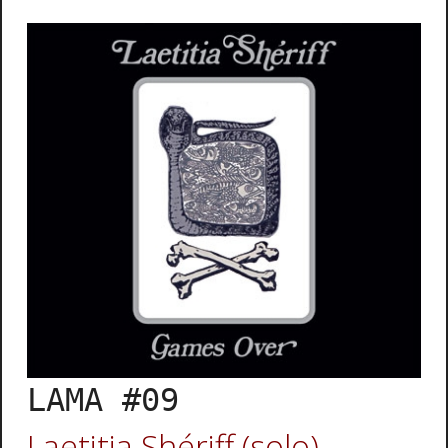
LAMA #09
Laetitia Shériff (solo)