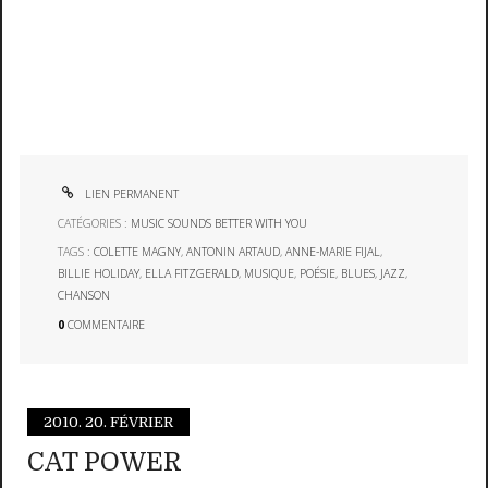
LIEN PERMANENT
CATÉGORIES :
MUSIC SOUNDS BETTER WITH YOU
TAGS :
COLETTE MAGNY
,
ANTONIN ARTAUD
,
ANNE-MARIE FIJAL
,
BILLIE HOLIDAY
,
ELLA FITZGERALD
,
MUSIQUE
,
POÉSIE
,
BLUES
,
JAZZ
,
CHANSON
0
COMMENTAIRE
2010.
20. FÉVRIER
CAT POWER