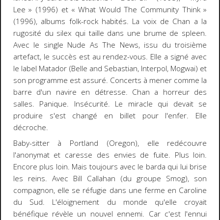
Lee » (1996) et « What Would The Community Think »
(1996), albums folk-rock habités. La voix de Chan a la
rugosité du silex qui taille dans une brume de spleen.
Avec le single
Nude As The News,
issu du troisième
artefact, le succès est au rendez-vous. Elle a signé avec
le label Matador (Belle and Sebastian, Interpol, Mogwai) et
son programme est assuré. Concerts à mener comme la
barre d'un navire en détresse. Chan a horreur des
salles. Panique. Insécurité. Le miracle qui devait se
produire s'est changé en billet pour l'enfer. Elle
décroche.
Baby-sitter à Portland (Oregon), elle redécouvre
l'anonymat et caresse des envies de fuite. Plus loin.
Encore plus loin. Mais toujours avec le barda qui lui brise
les reins. Avec Bill Callahan (du groupe Smog), son
compagnon, elle se réfugie dans une ferme en Caroline
du Sud. L'éloignement du monde qu'elle croyait
bénéfique révèle un nouvel ennemi. Car c'est l'ennui