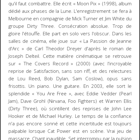
qu'il faut combattre. Elle écrit « Moon Pix » (1998), album
dédié aux phases de la Lune. L'enregistrement se fera à
Melbourne en compagnie de Mick Turner et Jim White du
groupe Dirty Three. Consécration absolue. Trop de
gloire l'étouffe. Elle part en solo vers l'obscur. Dans les
salles de cinéma, elle joue sur « La Passion de Jeanne
d'Arc » de Carl Theodor Dreyer d'après le roman de
Joseph Delteil. Cette matière cinématique se retrouve
sur « The Covers Record » (2000) (avec l'incroyable
reprise de
Satisfaction,
sans son riff, et des relectures
de Lou Reed, Bob Dylan, Sam Coslow), opus sans
frisottis. Un piano. Une guitare. En 2003, elle sort le
splendide « You Are Free », avec Eddie Vedder (Pearl
Jam), Dave Grohl (Nirvana, Foo Fighters) et Warren Ellis
(Dirty Three), où scintillent des reprises de John Lee
Hooker et de Michael Hurley. Le temps de la confiance
n'a pas encore sonné et cette incertitude est toujours
palpable lorsque Cat Power est en scène. Vrai jeu de
massacre. Chant inaudible. Set interrompu par la pulsion