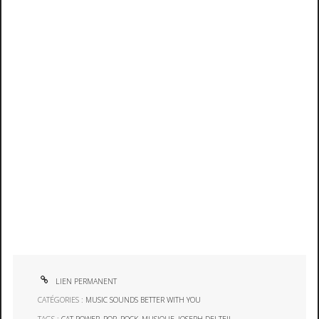
LIEN PERMANENT
CATÉGORIES :
MUSIC SOUNDS BETTER WITH YOU
TAGS :
CAT POWER
,
POP
,
ROCK
,
MUSIQUE
,
JOSEPH DELTEIL