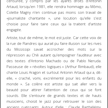
censurée, y compris par les ayants droits d'Antonin
Artaud, lorsqu'en 1981, elle rendra hommage au Mômo,
Colette Magny n'en continue pas moins son travail de
«journaliste chantante », une locution qu'elle s'est
choisie pour faire taire ceux qui la traitent d'artiste
engagée.
Artiste, tout de même, le mot est juste. Car cette voix de
la rue de Flandres qui aurait pu faire illusion sur les rives
du Mississipi savait accrocher des mots sur la
répression au Chili autant qu'empoigner l'auditeur avec
des textes d'Antonio Machado ou de Pablo Neruda.
Passeuse de « révoltes logiques » (Arthur Rimbaud), elle
chante Louis Aragon et surtout Antonin Artaud qui a, dit-
elle, « craché, vomi, excrémenté pour les enfants du
monde ». Sa colère est artiste qui sait aller vers la
beauté pour attirer l'attention de ceux qui se font
sourds. Elle s'entoure de grands textes et de hauts
musiciens, choisit le jazz pour retrouver le son des
anciens rugissants. Autour d'elle : Claude Barthélémy,