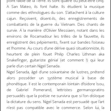
point faible de la Terre. Ils sont quatre ou peut-être cinq.
A San Mateo, ils font halte. Ils étudient la musique
comme des ethnologues du son. S’attachent à la culture
cajun. Reçoivent, disent-ils, des enregistrements de
combattants de la guerre du Vietnam. Des chants de
survie. A la manière d’Olivier Messiaen, notant dans les
environs de Rocamadour les trilles de la fauvette, ils
enregistrent des pépiements, fixent sur bandes l’oiseau
et l’homme. Au cours d’une dérive quasi situationniste, ils
heurtent de plein fouet Philip Charles Lithman aka
Snakefinger, guitariste génial (et comment !) qui leur
parle d’un certain Nigel Senada.
Nigel Senada, âgé d’une soixantaine de lustres, prétend
alors posséder un système musical à base de
phonétique. Il est le contemporain lointain d’Isidore Isou,
de Gabriel Pomerand, lettristes germanopratins
persuadés que la poésie ne survivra que si l’on disloque
la dictature du sens. Nigel Senada est persuadé que l’art
n’est pas compatible avec le commerce. Selon lui, la