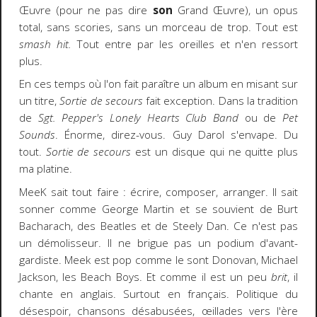
Œuvre (pour ne pas dire
son
Grand Œuvre), un opus
total, sans scories, sans un morceau de trop. Tout est
smash hit.
Tout entre par les oreilles et n'en ressort
plus.
En ces temps où l'on fait paraître un album en misant sur
un titre,
Sortie de secours
fait exception. Dans la tradition
de
Sgt. Pepper's Lonely Hearts Club Band
ou de
Pet
Sounds
. Énorme, direz-vous. Guy Darol s'envape. Du
tout.
Sortie de secours
est un disque qui ne quitte plus
ma platine.
MeeK sait tout faire : écrire, composer, arranger. Il sait
sonner comme George Martin et se souvient de Burt
Bacharach, des Beatles et de Steely Dan. Ce n'est pas
un démolisseur. Il ne brigue pas un podium d'avant-
gardiste. Meek est pop comme le sont Donovan, Michael
Jackson, les Beach Boys. Et comme il est un peu
brit
, il
chante en anglais. Surtout en français. Politique du
désespoir, chansons désabusées, œillades vers l'ère