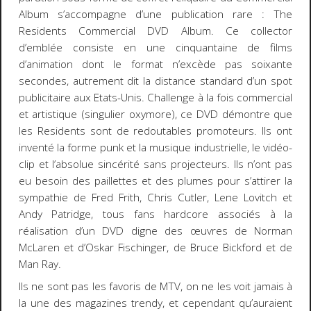
Album
s’accompagne d’une publication rare :
The
Residents Commercial DVD Album
. Ce collector
d’emblée consiste en une cinquantaine de films
d’animation dont le format n’excède pas soixante
secondes, autrement dit la distance standard d’un spot
publicitaire aux Etats-Unis. Challenge à la fois commercial
et artistique (singulier oxymore), ce DVD démontre que
les Residents sont de redoutables promoteurs. Ils ont
inventé la forme punk et la musique industrielle, le vidéo-
clip et l’absolue sincérité sans projecteurs. Ils n’ont pas
eu besoin des paillettes et des plumes pour s’attirer la
sympathie de Fred Frith, Chris Cutler, Lene Lovitch et
Andy Patridge, tous fans hardcore associés à la
réalisation d’un DVD digne des œuvres de Norman
McLaren et d’Oskar Fischinger, de Bruce Bickford et de
Man Ray.
Ils ne sont pas les favoris de MTV, on ne les voit jamais à
la une des magazines
trendy
, et cependant qu’auraient