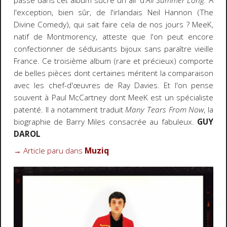
passe dans cet album sucré un air d'
All Summer Long.
À
l'exception, bien sûr, de l'irlandais Neil Hannon (The
Divine Comedy), qui sait faire cela de nos jours ? MeeK,
natif de Montmorency, atteste que l'on peut encore
confectionner de séduisants bijoux sans paraître vieille
France. Ce troisième album (rare et précieux) comporte
de belles pièces dont certaines méritent la comparaison
avec les chef-d'œuvres de Ray Davies. Et l'on pense
souvent à Paul McCartney dont MeeK est un spécialiste
patenté. Il a notamment traduit
Many Tears From Now
, la
biographie de Barry Miles consacrée au fabuleux.
GUY
DAROL
→
Article paru dans
Muziq