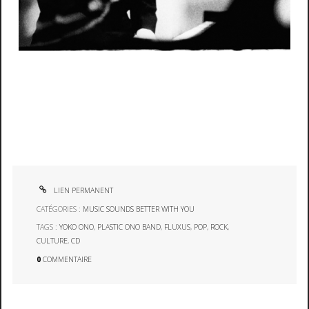
LIEN PERMANENT
CATÉGORIES :
MUSIC SOUNDS BETTER WITH YOU
TAGS :
YOKO ONO
,
PLASTIC ONO BAND
,
FLUXUS
,
POP
,
ROCK
,
CULTURE
,
CD
0
COMMENTAIRE