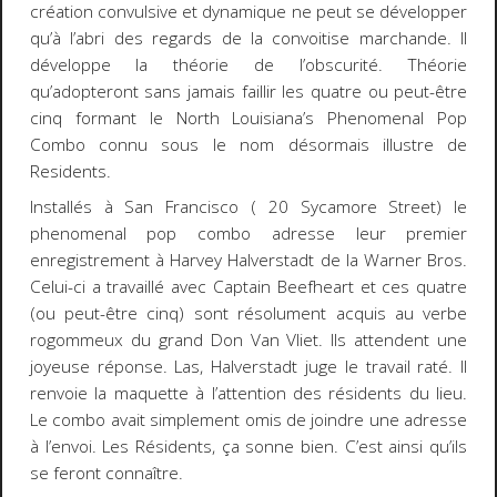
création convulsive et dynamique ne peut se développer
qu’à l’abri des regards de la convoitise marchande. Il
développe la théorie de l’obscurité. Théorie
qu’adopteront sans jamais faillir les quatre ou peut-être
cinq formant le North Louisiana’s Phenomenal Pop
Combo connu sous le nom désormais illustre de
Residents.
Installés à San Francisco ( 20 Sycamore Street) le
phenomenal pop combo
adresse leur premier
enregistrement à Harvey Halverstadt de la Warner Bros.
Celui-ci a travaillé avec Captain Beefheart et ces quatre
(ou peut-être cinq) sont résolument acquis au verbe
rogommeux du grand Don Van Vliet. Ils attendent une
joyeuse réponse. Las, Halverstadt juge le travail raté. Il
renvoie la maquette
à l’attention des résidents du lieu
.
Le combo avait simplement omis de joindre une adresse
à l’envoi. Les Résidents, ça sonne bien. C’est ainsi qu’ils
se feront connaître.