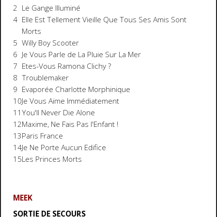
2
Le Gange Illuminé
4
Elle Est Tellement Vieille Que Tous Ses Amis Sont
Morts
5
Willy Boy Scooter
6
Je Vous Parle de La Pluie Sur La Mer
7
Etes-Vous Ramona Clichy ?
8
Troublemaker
9
Evaporée Charlotte Morphinique
10
Je Vous Aime Immédiatement
11
You'll Never Die Alone
12
Maxime, Ne Fais Pas l'Enfant !
13
Paris France
14
Je Ne Porte Aucun Edifice
15
Les Princes Morts
MEEK
SORTIE DE SECOURS