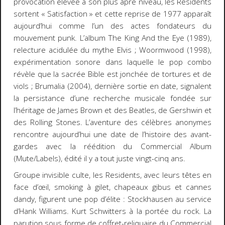
provocation élevée à son plus âpre niveau, les Residents
sortent « Satisfaction » et cette reprise de 1977 apparaît
aujourd’hui comme l’un des actes fondateurs du
mouvement punk. L’album
The King And the Eye
(1989),
relecture acidulée du mythe Elvis ;
Woormwood
(1998),
expérimentation sonore dans laquelle le pop combo
révèle que la sacrée Bible est jonchée de tortures et de
viols ;
Brumalia
(2004), dernière sortie en date, signalent
la persistance d’une recherche musicale fondée sur
l’héritage de James Brown et des Beatles, de Gershwin et
des Rolling Stones. L’aventure des célèbres anonymes
rencontre aujourd’hui une date de l’histoire des avant-
gardes avec la réédition du
Commercial Album
(Mute/Labels), édité il y a tout juste vingt-cinq ans.
Groupe invisible culte, les Residents, avec leurs têtes en
face d’œil, smoking à gilet, chapeaux gibus et cannes
dandy, figurent une pop d’élite : Stockhausen au service
d’Hank Williams. Kurt Schwitters à la portée du rock. La
parution sous forme de coffret-reliquaire du
Commercial