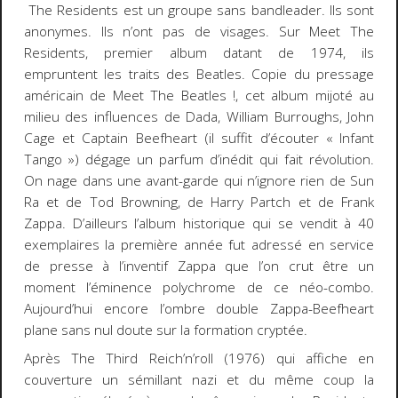
The Residents est un groupe sans bandleader. Ils sont
anonymes. Ils n’ont pas de visages. Sur
Meet The
Residents,
premier album datant de 1974, ils
empruntent les traits des Beatles. Copie du pressage
américain de
Meet The Beatles !
, cet album mijoté au
milieu des influences de Dada, William Burroughs, John
Cage et Captain Beefheart (il suffit d’écouter « Infant
Tango ») dégage un parfum d’inédit qui fait révolution.
On nage dans une avant-garde qui n’ignore rien de Sun
Ra et de Tod Browning, de Harry Partch et de Frank
Zappa. D’ailleurs l’album historique qui se vendit à 40
exemplaires la première année fut adressé en service
de presse à l’inventif Zappa que l’on crut être un
moment l’éminence polychrome de ce néo-combo.
Aujourd’hui encore l’ombre double Zappa-Beefheart
plane sans nul doute sur la formation cryptée.
Après
The Third Reich’n’roll
(1976) qui affiche en
couverture un sémillant nazi et du même coup la